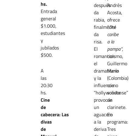
hs.
después
Andrés
Entrada
da
Acosta,
general
rabia,
ofrece
$1.000,
finalmente
“
Del
estudiantes
da
caribe
y
risa.
a la
jubilados
El
pampa”
,
$500.
romanticismo,
con
el
Guillermo
A
dramatismo
Marín
las
y la
(Colombia)
20:30
influencia
como
hs.
“hollywoodense”
solista
Cine
provocan
de
de
un
clarinete.
cabecera:
Las
aguacero
En
divas
a la
programa:
de
deriva
Tres