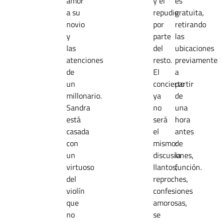
amor
y el
es
a su
repudio
gratuita,
novio
por
retirando
y
parte
las
las
del
ubicaciones
atenciones
resto.
previamente
de
El
a
un
concierto
partir
millonario.
ya
de
Sandra
no
una
está
será
hora
casada
el
antes
con
mismo:
de
un
discusiones,
la
virtuoso
llantos,
función.
del
reproches,
violín
confesiones
que
amorosas,
no
se