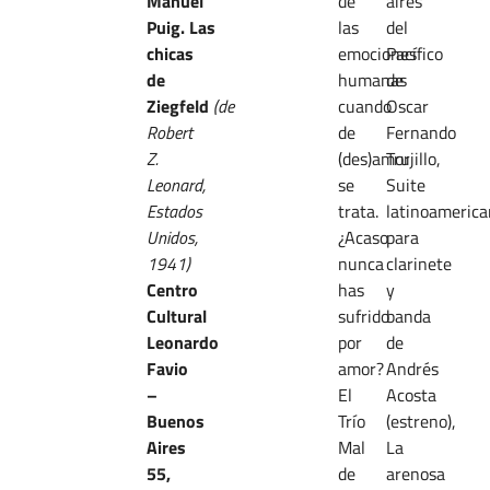
Manuel
de
aires
Puig.
Las
las
del
chicas
emociones
Pacífico
de
humanas
de
Ziegfeld
(de
cuando
Oscar
Robert
de
Fernando
Z.
(des)amor
Trujillo,
Leonard,
se
Suite
Estados
trata.
latinoameric
Unidos,
¿Acaso
para
1941)
nunca
clarinete
Centro
has
y
Cultural
sufrido
banda
Leonardo
por
de
Favio
amor?
Andrés
–
El
Acosta
Buenos
Trío
(estreno),
Aires
Mal
La
55,
de
arenosa