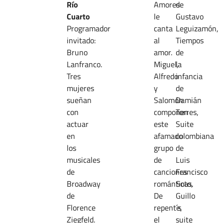
Río
Amores
de
Cuarto
le
Gustavo
Programador
canta
Leguizamón,
invitado:
al
Tiempos
Bruno
amor.
de
Lanfranco.
Miguel,
la
Tres
Alfredo
infancia
mujeres
y
de
sueñan
Salomón
Damián
con
componen
Torres,
actuar
este
Suite
en
afamado
colombiana
los
grupo
de
musicales
de
Luis
de
canciones
Francisco
Broadway
románticas.
Soto,
de
De
Guillo
Florence
repente,
´s
Ziegfeld.
el
suite