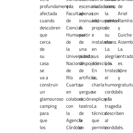
profundamente
y la
escenario
ciudadanos,
como
de
afectada
Facultad
apenas
con
la
Ariel
cuando
de
insinuado.
instrumentos
palma
Ramíre
descubren
Ciencias
A
propios
de
y
que
Humanas
partir
e
su
Guiche
cerca
de
de
instalados
mano.
Aizemb
de
la
una
en
La
La
su
Universidad
puesta
sus
alegría
entrad
casa
Nacional
despojada
domicilios.
y la
es
se
de
de
En
tristeza,
libre
va a
Río
artificios,
la
el
y
construir
Cuarto,
se
charla
humor
gratuit
un
en
yergue
se
cordobés
glamouroso
colaboración
el
explicará:
y la
camping
con
teatro
La
tragedia
para
la
de
técnica
describen
que
Agencia
fe
que
al
los
Córdoba
en
permite
cordobés.