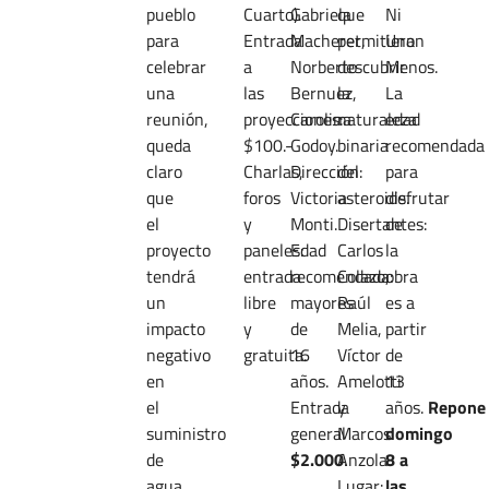
pueblo
Cuarto).
Gabriela
que
Ni
para
Entrada
Macheret,
permitieron
Una
celebrar
a
Norberto
descubrir
Menos.
una
las
Bernuez,
la
La
reunión,
proyecciones:
Carolina
naturaleza
edad
queda
$100.-
Godoy.
binaria
recomendada
claro
Charlas,
Dirección:
del
para
que
foros
Victoria
asteroide.
disfrutar
el
y
Monti.
Disertantes:
de
proyecto
paneles:
Edad
Carlos
la
tendrá
entrada
recomendada:
Colazo,
obra
un
libre
mayores
Raúl
es a
impacto
y
de
Melia,
partir
negativo
gratuita.
16
Víctor
de
en
años.
Amelotti
13
el
Entrada
y
años.
Repone
suministro
general
Marcos
domingo
de
$2.000
Anzola.
.
8 a
agua
Lugar:
las