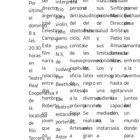
del
a la
en
mascotas,
Banda
el
interpreta
Por
director
persona
el
sus
Sinfónica
primer
Trío
último,
argentino
detrás
auditorio
problemas
Municipal.
flechaz
para
el
José
del
del
de
Dirección
pasa
violín,
domingo
Celestino
objeto.Este
museo.
salud
Artística:
y
cello
8 a
Campusano.
ciclo,
Allí
y
Pablo
los
y
las
Este
consta
se
sus
Almada.
amante
piano
20:30
film
de
les
limitaciones
Entrada
se
N.3,
horas
narra
nueve
proveerá
económicas.
libre
enfren
de
en
la
capítulos,
de
Los
y
a la
Ludwig
el
relación
oficia
latex
vecinos,
gratuita
aventu
van
Teatro
entre
de
negro
en
hasta
de
Beethoven,
Real
dos
antesala
y
una
agotar
vivir
y
Cooperativa
hombres:
a la
diversos
audiencia
la
juntos
Las
de
Roberto,
próxima
pinceles.
de
capacidad
en
cuatro
la
un
Feria
Se
mediación,
de
un
estaciones
localidad
joven
de
realizará
lo
la
mundo
porteñas,
de
que
Artesanías
un
instan
sala.
donde
de
Río
no
a
gran
a
para
Astor
Tercero, el