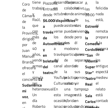
tiene
desarrollarse
dibujo
sacar
la
Piazzolla.
A
Coro
trabajo,
en
colaborativo,
los
felicida
Entradas
las
de
y
octubre
donde
animales
nada
desde
20:00
Cámara
Raúl,
y
los
de
está,
$6.000 disponibles
hs.
de
que
puede
asistentes
su
ni
a
Estreno
la
con
verse
puedan
vivienda,
remota
través
de
Provincia,
más
los
desde
pero
prepara
de
la
dirigido
de
miércoles
sus
él
A la
Autoentrada
Comedia
por
40
a
modos
no
maner
y
Cordobesa:
Juan
años,
través
particulares
quiere
de
en
“San
Manuel
vende
del
de
separarse
los
boletería
Vicente
Brarda,
armas
canal
abordar
de
antigu
del
Super
ofrecerá
y
de
la
sus
espectá
teatro.
Star”
el
simula
YouTube
práctica,
perros
mediev
Teatro
concierto
Es
ser
Cultura.cba.
construir
y
el
Real
Sudamérica
heterosexual.
En
una
tampoco
relato
–
mi
Un
esta
imagen
está
está
Sala
voz
,
día
ocasión,
híbrida
en
contad
Carlos
en
Roberto
Ignacio
producto
condiciones
a
Giménez