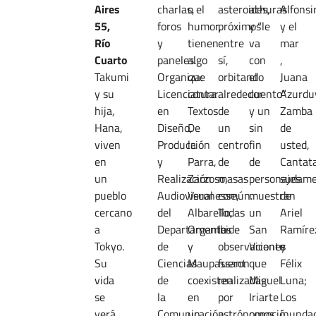
Aires
charlas,
o el
asteroides,
achuras
Alfonsi
55,
foros
humor,
próximos
y “le
y el
Río
y
tienen
entre
va
mar
Cuarto
paneles.
algo
sí,
con
,
Takumi
Organiza:
que
orbitando
el
Juana
y su
Licenciatura
contar.
alrededor
cuento”
Azurdu
hija,
en
Textos
de
y un
Zamba
Hana,
Diseño,
De
un
sin
de
viven
Producción
la
centro
fin
usted,
en
y
Parra,
de
de
Cantat
un
Realización
Zarzoso,
masas
personajes
sudame
pueblo
Audiovisual
Veronesse,
común.
muestran
de
cercano
del
Albarello,
Todas
un
Ariel
a
Departamento
Orgambide
las
San
Ramíre
Tokyo.
de
y
observaciones
Vicente
y
Su
Ciencias
Maupassant
fueron
que
Félix
vida
de
coexisten
realizadas
Miguel
Luna;
se
la
en
por
Iriarte
Los
verá
Comunicación
un
astrónomos
conoció
inunda