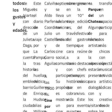
todos
de
Este
Calviño
septiembre
sumergirse
presenta
–
transf
Miguel
es
y
se
en
la
Parque
en
los
Iriarte,
el
Aldo
lleva
un
10°
del
un
gustos
con
diario
Parfeniuk.
adelante
viaje
edición
Chateau
espacio
y
dirección
de
Coordinan
Invicines,
a
del
Algunos
partici
edades.
de
un
Julio
un
través
festival
de
para
Julieta
viaje
Castellanos
festival
del
gastronómico
los/as
los
Daga,
por
y
de
tiempo,
que
artistas
más
que
La
Carlos
cine
cara
reúne
de
chicos
cuenta
Pampa,
Garro
social,
a
a
la
con
la
tras
Aguilar.
comunitario
cara
destacados
exposición
espectá
historia
las
y
con
chefs
estarán
musical
del
huellas
participativo.
personajes
y
presentes
activid
A
emblemático
de
Su
históricos
música
para
artístic
las
barrio
Guillermo
propósito
que
en
dialogar
lúdicas
19:00
de
Enrique
es
cobran
vivo.
con
y
hs.
la
Hudson,
mostrar
vida
Este
los
creativ
Cine
ciudad
alias
un
para
evento,
visitantes
donde
por
de
William
cine
guiarte
se
sobre
los