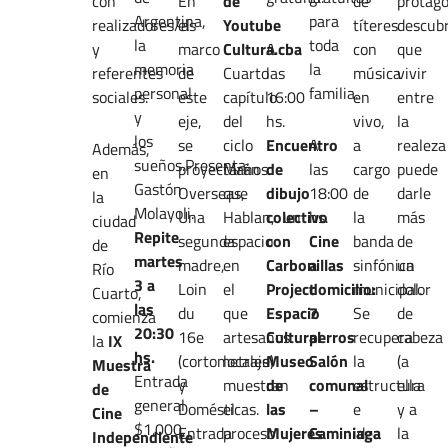
con
En
de
de
protago
Argentina,
para
realizadores/as
el
Youtube
títeres
descub
la
toda
y
marco
Cultura.cba
A
con
que
memoria
la
referentes
de
Cuarto
las
música
vivir
personal
familia.
sociales.
este
capítulo
16:00
en
entre
y
eje,
del
hs.
vivo,
la
los
se
ciclo
Encuentro
A
a
realeza
Además,
sueños.Presenta:
proyectarán
Manos
de
las
cargo
puede
en
Gastón
Overseas,
que
dibujo
18:00
de
darle
la
Molayoli.
Una
Hablan, un
colectivo
hs.
la
más
ciudad
Repite
segunda
espacio
con
Cine
banda
de
de
martes
madre,
en
Carbonillas
a
sinfónica
un
Río
3 a
Loin
el
Project
domicilio:
municipal.
dolor
Cuarto,
las
du
que
Espacio
7
Se
de
comienza
20:30
16e
artesanos
Cultural
perros
recupera
cabeza
la
IX
hs.
(cortometraje)
locales
Museo
Salón
la
(a
Muestra
Entrada
y
muestran
de
comunal
estructura
ella
de
general
Domésticas.
el
las
–
e
y a
Cine
$1.000,
Entrada
proceso
Mujeres
Caminiaga
idea
la
Independiente