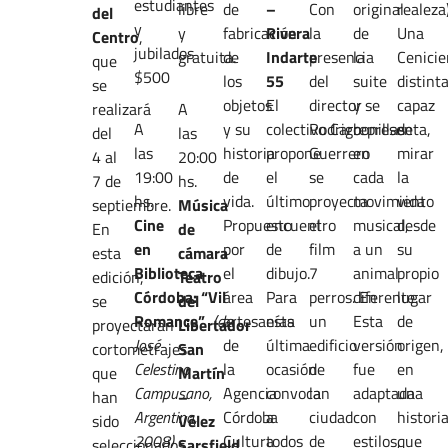
estudiantes
libre
de
–
Con
original
realeza)
del
y
y
fabricación
Rivera
la
de
Una
Centro
,
jubilados
gratuita.
de
Indarte
presencia
la
Cenicie
que
$500
los
55
del
suite
distinta
se
objetos
El
director
y se
capaz
realizará
A
A
y su
colectivo
Rodrigo
Carbonillas
representa,
de
del
las
las
historia
propone
Guerrero
en
mirar
4 al
20:00
19:00
de
el
se
cada
la
7 de
hs.
hs.
vida.
último
proyecta
movimiento
vida
septiembre.
Música
Cine
Propuesto
encuentro
el
musical,
desde
En
de
en
por
de
film
a un
su
esta
cámara
Biblioteca
el
dibujo.
7
animal
propio
edición,
Teatro
Córdoba:
“Vil
área
Para
perros.
diferente.
En
lugar
se
del
Romance”
(de
artesanías
esta
un
Esta
de
proyectarán
Libertador
José
de
última
edificio
versión
origen,
cortometrajes
San
Celestino
la
ocasión
de
fue
en
que
Martín
Campusano,
Agencia
convocan
la
adaptada
una
han
–
Argentina,
Córdoba
a
ciudad
con
histori
sido
Vélez
2008)
Cultura
todos
de
estilos,
que
seleccionados
Sarsfield