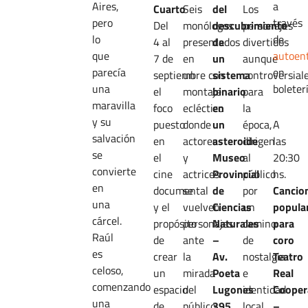
Aires,
a
Cuarto
Seis
del
Los
pero
través
Del
monólogos
descubrimiento
personajes
lo
de
4 al
presentados
de
divertidos
que
autoen
7 de
en
un
aunque
parecía
en
septiembre
un
con
sistema
controversial
una
boleterí
el
montaje
binario
para
maravilla
foco
ecléctico
en
la
y su
puesto
donde
un
época,
A
salvación
en
actores
asteroide
dirigen
las
se
el
y
Museo
al
20:30
convierte
cine
actrices
Provincial
público
hs.
en
documental
se
de
por
Cancio
una
y el
vuelven
Ciencias
un
popula
cárcel.
propósito
personajes
Naturales
camino
para
Raúl
de
ante
–
de
coro
es
crear
la
Av.
nostalgia
Teatro
celoso,
un
mirada
Poeta
e
Real
comenzando
espacio
del
Lugones
identidad
Cooper
una
de
público.
395
local.
–