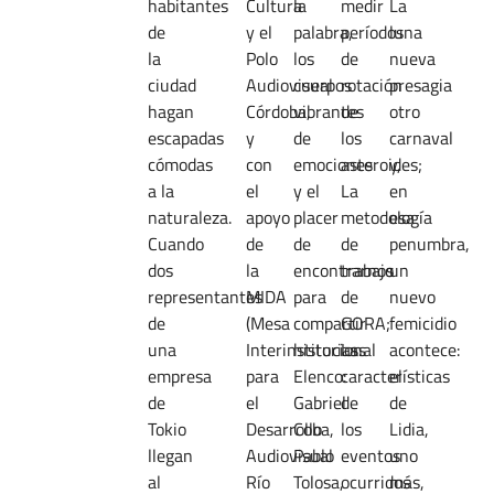
habitantes
Cultura
la
medir
La
de
y el
palabra,
períodos
luna
la
Polo
los
de
nueva
ciudad
Audiovisual
cuerpos
rotación
presagia
hagan
Córdoba,
vibrantes
de
otro
escapadas
y
de
los
carnaval
cómodas
con
emociones
asteroides;
y,
a la
el
y el
La
en
naturaleza.
apoyo
placer
metodología
esa
Cuando
de
de
de
penumbra,
dos
la
encontrarnos
trabajo
un
representantes
MIDA
para
de
nuevo
de
(Mesa
compartir
GORA;
femicidio
una
Interinstitucional
historias.
Las
acontece:
empresa
para
Elenco:
características
el
de
el
Gabriel
de
de
Tokio
Desarrollo
Coba,
los
Lidia,
llegan
Audiovisual
Pablo
eventos
uno
al
Río
Tolosa,
ocurridos
más,