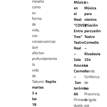
meseta
Música
hs.
como
en
Música
su
el
para
forma
Real:
vientos
de
“COVERSación
y
vida,
Entre
percusión
con
Tres”
Teatro
consecuencias
Teatro
Comedia
que
Real
–
afectan
–
Rivadavia
profundamente
Sala
254
la
Azucena
La
vida
Carmona
Banda
de
–
Sinfónica
Takumi.
Repite
San
de
martes
Jerónimo
la
3 a
66
Provincia,
las
Primero
dirigida
18
duele,
por