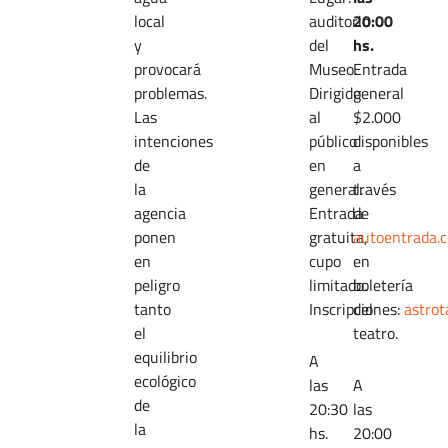
local
auditorio
20:00
y
del
hs.
provocará
Museo.
Entrada
problemas.
Dirigido
general
Las
al
$2.000
intenciones
público
disponibles
de
en
a
la
general.
través
agencia
Entrada
de
ponen
gratuita,
autoentrada.
en
cupo
en
peligro
limitado.
boletería
tanto
Inscripciones:
del
astro
el
teatro.
equilibrio
A
ecológico
las
A
de
20:30
las
la
hs.
20:00