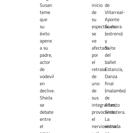
Susan
inicio
de
teme
de
Villarreal-
que
su
Aponte
su
espectáculo
Guevara
éxito
se
(estreno)
apene
ve
y
a su
afectado
Suite
padre,
por
del
actor
el
ballet
de
retraso
Estancia,
vodevil
de
Danza
en
uno
final
declive.
de
(malambo)
Sheila
sus
de
se
integrantes,
Alberto
debate
provocando
Ginastera.
entre
el
La
el
nerviosismo
entrada