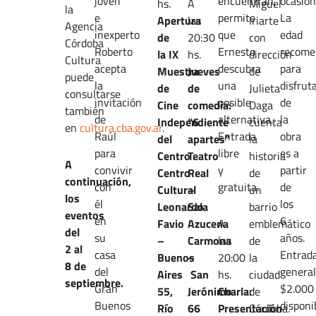
joven
encuentran,
ocasión
hs.
A
Miguel
la
e
permite
La
Apertura
las
Iriarte
Agencia
inexperto
que
edad
de
20:30
con
Córdoba
Roberto
Ernesto
recome
la IX
hs.
dirección
Cultura
acepta
descubra
para
Muestra
Jueves
de
puede
la
una
disfrut
de
de
Julieta
consultarse
invitación
posible
de
Cine
comedia:
Daga
también
de
alternativa.
la
Independiente
“6
cuenta
en
cultura.cba.gov.ar
.
Raúl
Entrada
obra
del
apartes”
la
para
libre
es a
Centro
Teatro
historia
A
convivir
y
partir
Centro
Real
de
continuación,
con
gratuita.
de
Cultural
–
un
los
él
los
Leonardo
Sala
barrio
eventos
en
6
Favio
Azucena
A
emblemático
del
su
años.
–
Carmona
las
de
2 al
casa
Entrad
Buenos
–
20:00
la
8 de
del
genera
Aires
San
hs.
ciudad
septiembre.
Gran
$2.000
55,
Jerónimo
Charla:
de
Buenos
disponi
Río
66
Presentación
Córdoba.