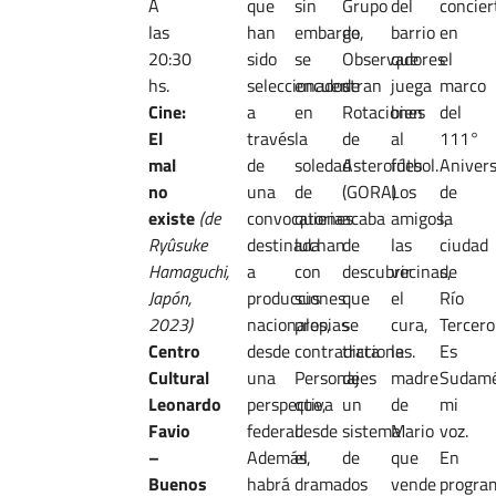
A
que
sin
Grupo
del
concier
las
han
embargo,
de
barrio
en
20:30
sido
se
Observadores
que
el
hs.
seleccionados
encuentran
de
juega
marco
Cine:
a
en
Rotaciones
bien
del
El
través
la
de
al
111°
mal
de
soledad
Asteroides
fútbol.
Anivers
no
una
de
(GORA)
Los
de
existe
(de
convocatoria
quienes
acaba
amigos,
la
Ryûsuke
destinada
luchan
de
las
ciudad
Hamaguchi,
a
con
descubrir
vecinas,
de
Japón,
producciones
sus
que
el
Río
2023)
nacionales,
propias
se
cura,
Tercero
Centro
desde
contradicciones.
trata
la
Es
Cultural
una
Personajes
de
madre
Sudamé
Leonardo
perspectiva
que,
un
de
mi
Favio
federal.
desde
sistema
Mario
voz.
–
Además,
el
de
que
En
Buenos
habrá
drama
dos
vende
progra