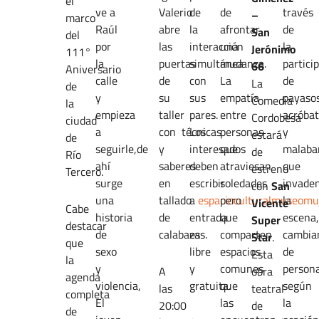
el
ve a
Valerio
de
de
través
–
marco
Raúl
abre
la
afrontar
de
San
del
por
las
interacción
una
la
Jerónimo
111°
la
puertas
simultánea
mudanza.
partici
66
Aniversario
calle
de
con
La
de
La
de
y
su
sus
empatía
payasos
Comedia
la
empieza
taller
pares.
entre
acróba
Cordobesa
ciudad
a
con técnicas
Los
personas
y
estará
de
seguirle,de
y
interesados
que
malabar
de
Río
ahí
saberes
deben
atraviesan
que
estreno
Tercero.
surge
en
escribir
soledades
invade
con
San
una
tallado
a
espacioculturalmuseom
pero
la
Vicente
Cabe
historia
de
entrada
que
escena
Super
destacar
de
calabazas.
es
comparten
cambia
Star
.
que
sexo
libre
espacios
de
Esta
la
y
y
comunes
person
A
obra
agenda
violencia,
gratuita.
que
según
las
teatral
completa
El
las
la
20:00
de
de