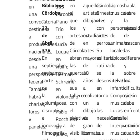
Biblioteca
en
aquellos
Córdoba,
ritmos
habla
en
365
Córdoba
el
artistas,
Ernesto
musicales
sobre
una
Córdoba
–
que
dibujantes
vive
y
la
convocatoria
Piano
27
los
y
con
personajes
necesi
destinada
Trío
de
artesanos
estudiantes
siete
de
de
a
con
Abril
de
en
perros.
animales
trasce
producciones
Lucía
375
Córdoba
artes
Su
locales,
las
nacionales,
Luque
En
abren
mayores
solitaria
típicos
diferen
desde
en
septiembre
las
de
rutina
de
y
una
violín;
revisamos
puertas
18
se
la
sobre
perspectiva
Herman
parte
de
años
desenvuelve
literatura
las
federal.
Schreiner
de
sus
a
en
infantil.
dificul
También
en
la
talleres
realizar
torno
Composición
que
habrá
violoncello
voluminosa,
con
un
a
musical:
debe
charlas,
y
disruptiva
el
dibujo
las
Lucas
enfrent
foros
Pablo
e
objetivo
de
necesidades
Gordillo.
el
y
Rocchietti
innovadora
de
gran
de
Interpretació
amor
paneles.
en
filmografía
visibilizar
formato
sus
musical:
cuando
piano,