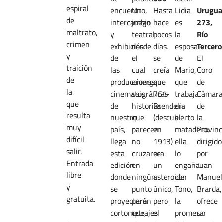
espiral
encuentro,
Un
Hasta
Lidia
Urugua
de
intercambio
juego
hace
es
273,
maltrato,
y
teatral
pocos
la
Río
crimen
exhibición
desde
días,
esposa
Tercero
y
de
el
se
de
El
traición
las
cual
creía
Mario,
Coro
de
producciones
emergen
que
que
de
la
cinematográficas
seis
761-
trabaja
Cámar
que
de
historias
Brendelia
en
de
resulta
nuestro
que
(descubierto
el
la
muy
país,
parecen
en
matadero;
Provinc
difícil
llega
no
1913)
ella
dirigido
salir.
esta
cruzarse
era
lo
por
Entrada
edición
en
un
engaña
Juan
libre
donde
ningún
asteroide
con
Manue
y
se
punto
único,
Tono,
Brarda,
gratuita.
proyectarán
pero
pero
la
ofrece
cortometrajes
que,
el
promesa
un