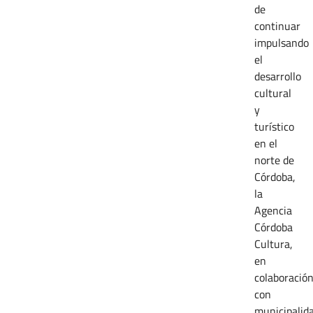
de
continuar
impulsando
el
desarrollo
cultural
y
turístico
en el
norte de
Córdoba,
la
Agencia
Córdoba
Cultura,
en
colaboració
con
municipalid