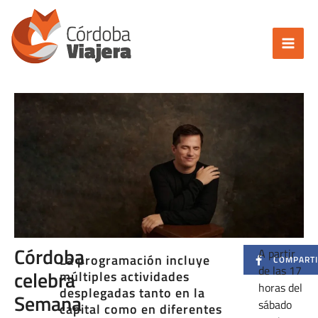
Ir
al
contenido
Córdoba
A partir
La programación incluye
COMPART
de las 17
celebra
múltiples actividades
horas del
desplegadas tanto en la
Semana
sábado
capital como en diferentes