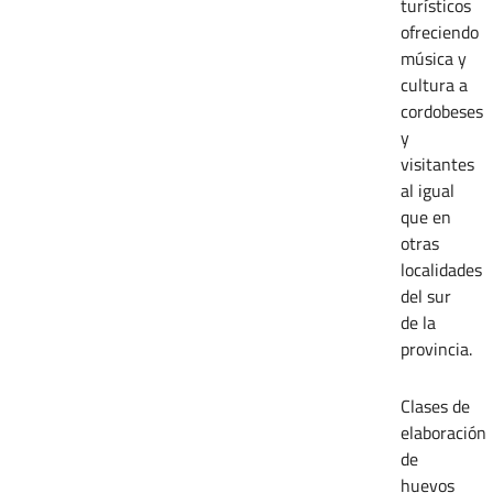
turísticos
ofreciendo
música y
cultura a
cordobeses
y
visitantes
al igual
que en
otras
localidades
del sur
de la
provincia.
Clases de
elaboración
de
huevos