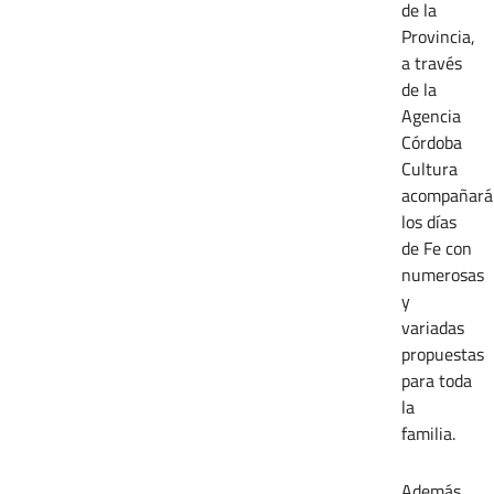
de la
Provincia,
a través
de la
Agencia
Córdoba
Cultura
acompañará
los días
de Fe con
numerosas
y
variadas
propuestas
para toda
la
familia.
Además