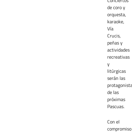
Conciertos
de coro y
orquesta,
karaoke,
Vía
Crucis,
peñas y
actividades
recreativas
y
litúrgicas
serán las
protagonist
de las
próximas
Pascuas.
Con el
compromiso