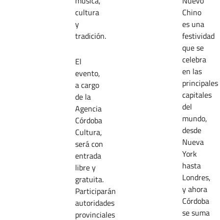
música,
Nuevo
cultura
Chino
y
es una
tradición.
festividad
que se
celebra
El
en las
evento,
principales
a cargo
capitales
de la
del
Agencia
mundo,
Córdoba
desde
Cultura,
Nueva
será con
York
entrada
hasta
libre y
Londres,
gratuita.
y ahora
Participarán
Córdoba
autoridades
se suma
provinciales