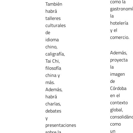
como la
También
gastronomí
habrá
la
talleres
hotelería
culturales
y el
de
comercio.
idioma
chino,
Además,
caligrafía,
proyecta
Tai Chi,
la
filosofía
imagen
china y
de
más.
Córdoba
Además,
en el
habrá
contexto
charlas,
global,
debates
consolidán
y
como
presentaciones
un
sobre la