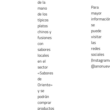
de la
Para
mano
mayor
de los
informació
típicos
se
platos
puede
chinos y
visitar
fusiones
las
con
redes
sabores
sociales
locales
(Instagram
en el
@anonuevo
sector
«Sabores
de
Oriente»
y se
podrán
comprar
productos