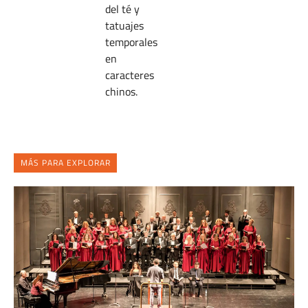
del té y
tatuajes
temporales
en
caracteres
chinos.
MÁS PARA EXPLORAR