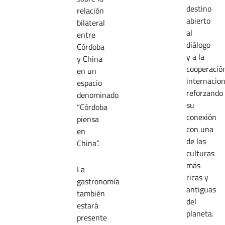
destino
relación
abierto
bilateral
al
entre
diálogo
Córdoba
y a la
y China
cooperació
en un
internacion
espacio
reforzando
denominado
su
“Córdoba
conexión
piensa
con una
en
de las
China”.
culturas
más
La
ricas y
gastronomía
antiguas
también
del
estará
planeta.
presente