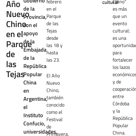
Gobierno
Año
febrero
Chino”
cultural
de la
en el
es más
Nuevo
Parque
que un
Provincia,
Chino
de las
evento
con el
Tejas
cultural;
en el
apoyo
desde
es una
Parque
de la
las 18 y
oportunida
Embajada
de
hasta
para
de la
las 23.
fortalecer
las
República
los lazos
Tejas
Popular
económico
El Año
y de
China
Nuevo
cooperació
en
Chino,
entre
también
Argentina,
Córdoba
conocido
el
y la
como el
Instituto
República
Festival
Confucio,
Popular
de
universidades,
China.
Primavera,