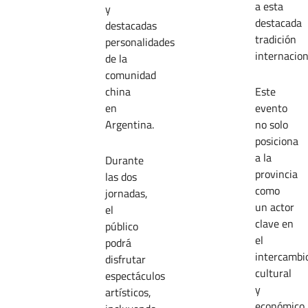
a esta
y
destacada
destacadas
tradición
personalidades
internacion
de la
comunidad
china
Este
en
evento
Argentina.
no solo
posiciona
a la
Durante
provincia
las dos
como
jornadas,
un actor
el
clave en
público
el
podrá
intercambi
disfrutar
cultural
espectáculos
y
artísticos,
económico,