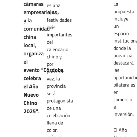
cámaras
La
es una
propuesta
empresariales
de las
incluye
y la
festividades
un
más
comunidad
espacio
importantes
china
institucion
del
local,
donde la
calendario
organiza
provincia
chino y,
el
destacará
por
evento
“Córdoba
las
primera
oportunida
celebra
vez, la
bilaterales
el Año
provincia
en
será
Nuevo
comercio
protagonista
Chino
e
de una
2025”
.
inversió
celebración
llena de
color,
El Año