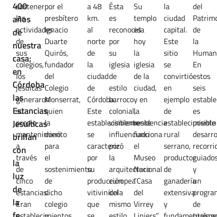
400
sostener
por el
a 48
Ésta
Su
la
del
las
presbítero
km.
es
templo
ciudad
Patrim
años
actividades
Ignacio
al
reconocida
es
capital.
de
de
de
Duarte
norte
por
hoy
Este
la
nuestra
sus
Quirós,
de
su
la
sitio
Humani
casa;
colegios,
fundador
la
iglesia
iglesia
se
En
en
los
del
ciudad
de
de la
convirtió
estos
Córdoba
jesuitas
Colegio
de
estilo
ciudad,
en
seis
las
generaron
Monserrat,
Córdoba.
barroco
y en
ejemplo
establ
Estancias
su
quien
Este
colonial,
la
de
es
propio
la
establecimiento
visiblemente
residencia
establecimiento
posible
Jesuíticas
mantenimiento
donó
se
influenciado
funciona
rural
desarro
brillan
a
para
caracterizó
por
el
serrano,
recorri
con
través
el
por
la
Museo
productor
guiado
la
de
sostenimiento
su
arquitectura
Nacional
de
y
luz
cinco
de
producción
europea
“Casa
ganadería
un
de
estancias.
dicho
vitivinícola
del
del
extensiva
progra
la
Eran
colegio
que
mismo
Virrey
y
de
fe
establecimientos
y
se
estilo.
Liniers”.
fundamentalme
turism