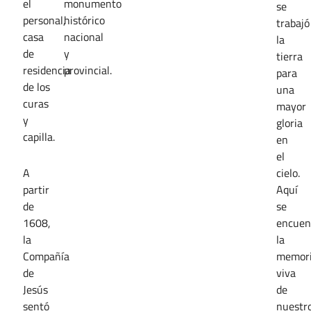
el
monumento
se
personal,
histórico
trabajó
casa
nacional
la
de
y
tierra
residencia
provincial.
para
de los
una
curas
mayor
y
gloria
capilla.
en
el
A
cielo.
partir
Aquí
de
se
1608,
encuen
la
la
Compañía
memor
de
viva
Jesús
de
sentó
nuestr