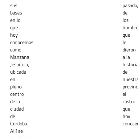
sus
pasado
bases
de
en lo
los
que
hombr
hoy
que
conocemos
le
como
dieron
Manzana
a la
Jesuítica,
histori
ubicada
de
en
nuestr
pleno
provinc
centro
el
de la
rostro
ciudad
que
de
hoy
Córdoba.
conoce
Allí se