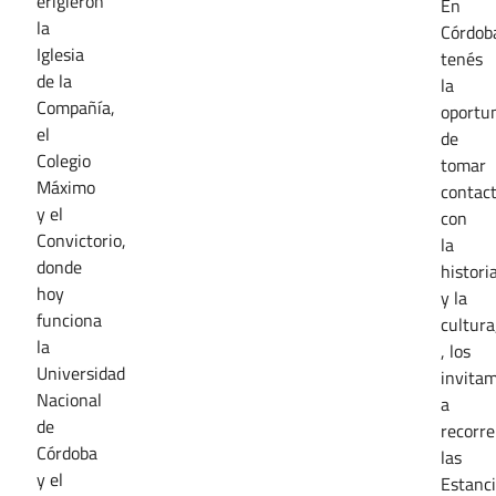
erigieron
En
la
Córdob
Iglesia
tenés
de la
la
Compañía,
oportu
el
de
Colegio
tomar
Máximo
contac
y el
con
Convictorio,
la
donde
histori
hoy
y la
funciona
cultura
la
, los
Universidad
invita
Nacional
a
de
recorre
Córdoba
las
y el
Estanc