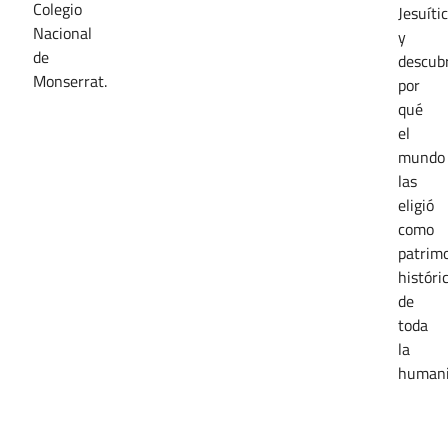
Colegio
Jesuíti
Nacional
y
de
descubr
Monserrat.
por
qué
el
mundo
las
eligió
como
patrim
históri
de
toda
la
humani