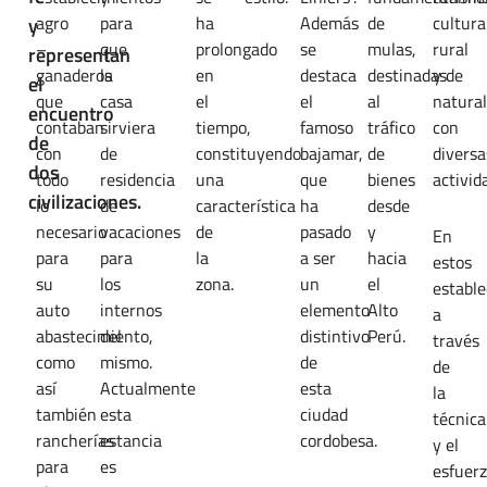
agro
para
ha
Además
de
cultura
y
–
que
prolongado
se
mulas,
rural
representan
ganaderos
la
en
destaca
destinadas
y de
el
que
casa
el
el
al
natural
encuentro
contaban
sirviera
tiempo,
famoso
tráfico
con
de
con
de
constituyendo
bajamar,
de
diversa
dos
todo
residencia
una
que
bienes
activid
civilizaciones.
lo
de
característica
ha
desde
necesario
vacaciones
de
pasado
y
En
para
para
la
a ser
hacia
estos
su
los
zona.
un
el
estable
auto
internos
elemento
Alto
a
abastecimiento,
del
distintivo
Perú.
través
como
mismo.
de
de
así
Actualmente
esta
la
también
esta
ciudad
técnica
rancherías
estancia
cordobesa.
y el
para
es
esfuerz