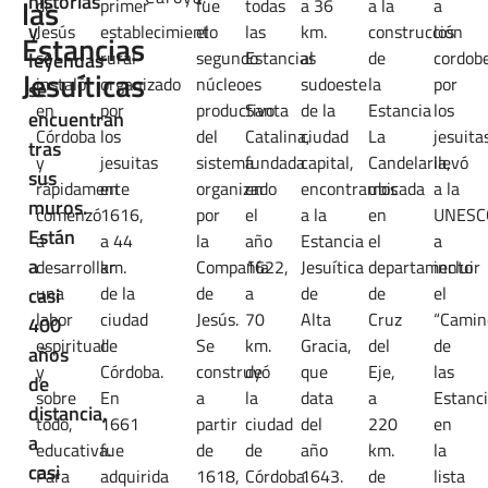
historias
las
de
primer
fue
todas
a 36
a la
a
y
Jesús
establecimiento
el
las
km.
construcción
los
Estancias
se
rural
segundo
Estancias
al
de
cordob
leyendas
Jesuíticas
instaló
organizado
núcleo
es
sudoeste
la
por
se
en
por
productivo
Santa
de la
Estancia
los
encuentran
Córdoba
los
del
Catalina,
ciudad
La
jesuita
tras
y
jesuitas
sistema
fundada
capital,
Candelaria,
llevó
sus
rápidamente
en
organizado
en
encontramos
ubicada
a la
muros.
comenzó
1616,
por
el
a la
en
UNESC
Están
a
a 44
la
año
Estancia
el
a
a
desarrollar
km.
Compañía
1622,
Jesuítica
departamento
incluir
una
de la
de
a
de
de
el
casi
labor
ciudad
Jesús.
70
Alta
Cruz
“Camin
400
espiritual
de
Se
km.
Gracia,
del
de
años
y
Córdoba.
construyó
de
que
Eje,
las
de
sobre
En
a
la
data
a
Estanc
distancia,
todo,
1661
partir
ciudad
del
220
en
a
educativa.
fue
de
de
año
km.
la
casi
Para
adquirida
1618,
Córdoba.
1643.
de
lista