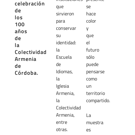
celebración
que
se
de
sirvieron
hace
los
para
color
100
conservar
y
años
su
que
de
identidad:
el
la
la
futuro
Colectividad
Escuela
sólo
Armenia
de
puede
de
Idiomas,
pensarse
Córdoba.
la
como
Iglesia
un
Armenia,
territorio
la
compartido.
Colectividad
Armenia,
La
entre
muestra
otras.
es