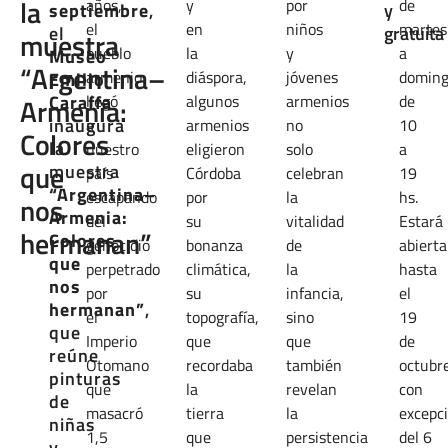
la
años,
y
por
de
septiembre
,
y
el
en
niños
martes
el
gratuita
muestra
pueblo
la
y
a
Museo
“Argentina–
armenio
diáspora,
jóvenes
domin
Emilio
Caraffa
llegó
algunos
armenios
de
Armenia:
inaugura
a
armenios
no
10
Colores
la
nuestro
eligieron
solo
a
que
muestra
país
Córdoba
celebran
19
“Argentina–
escapando
por
la
hs.
nos
Armenia:
del
su
vitalidad
Estará
hermanan”
Colores
genocidio
bonanza
de
abierta
que
perpetrado
climática,
la
hasta
nos
por
su
infancia,
el
hermanan”
,
el
topografía,
sino
19
que
Imperio
que
que
de
reúne
Otomano
recordaba
también
octubr
pinturas
que
la
revelan
con
de
masacró
tierra
la
excepc
niñas
1,5
que
persistencia
del 6
y