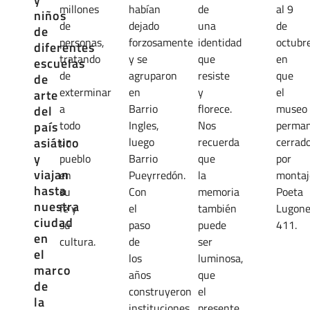
millones
habían
de
al 9
niños
de
dejado
una
de
de
personas,
forzosamente
identidad
octubr
diferentes
tratando
y se
que
en
escuelas
de
agruparon
resiste
que
de
exterminar
en
y
el
arte
a
Barrio
florece.
museo
del
todo
Ingles,
Nos
perma
país
asiático
un
luego
recuerda
cerrad
y
pueblo
Barrio
que
por
viajan
en
Pueyrredón.
la
montaj
hasta
su
Con
memoria
Poeta
nuestra
fe y
el
también
Lugon
ciudad
su
paso
puede
411.
en
cultura.
de
ser
el
los
luminosa,
marco
años
que
de
construyeron
el
la
instituciones
presente