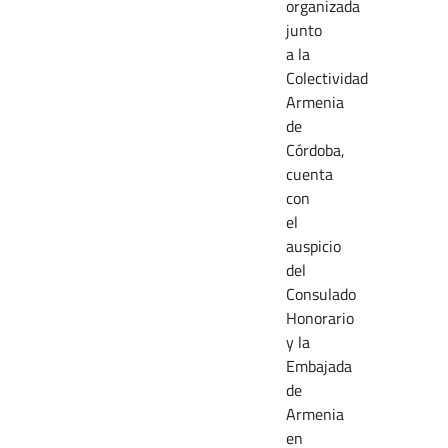
organizada
junto
a la
Colectividad
Armenia
de
Córdoba,
cuenta
con
el
auspicio
del
Consulado
Honorario
y la
Embajada
de
Armenia
en