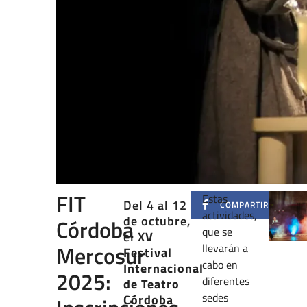
FIT
Estas
Del 4 al 12
COMPARTIR
actividades,
de octubre,
Córdoba
que se
el
XV
Mercosur
llevarán a
Festival
cabo en
Internacional
2025:
diferentes
de Teatro
sedes
Córdoba