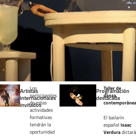
Los
Taller de
Artistas
Programación
participantes
danza
internacionales
destacada
de estas
contemporáne
invitados
actividades
formativas
El bailarín
tendrán la
español
Isaac
oportunidad
Verdura
dictará