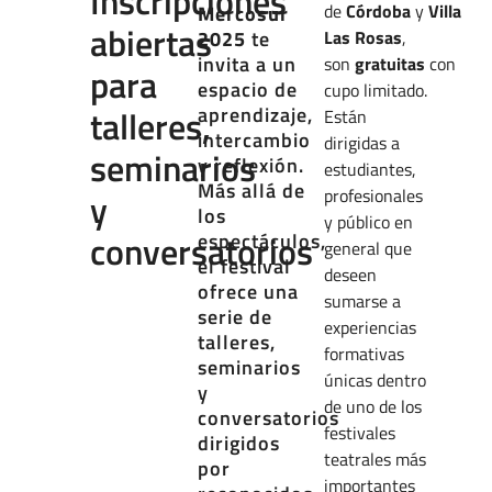
Inscripciones
de
Córdoba
y
Villa
Mercosur
abiertas
2025
te
Las Rosas
,
invita a un
son
gratuitas
con
para
espacio de
cupo limitado.
talleres,
aprendizaje,
Están
intercambio
dirigidas a
seminarios
y reflexión.
estudiantes,
Más allá de
profesionales
y
los
y público en
conversatorios
espectáculos,
general que
el festival
deseen
ofrece una
sumarse a
serie de
experiencias
talleres,
formativas
seminarios
únicas dentro
y
de uno de los
conversatorios
festivales
dirigidos
teatrales más
por
importantes