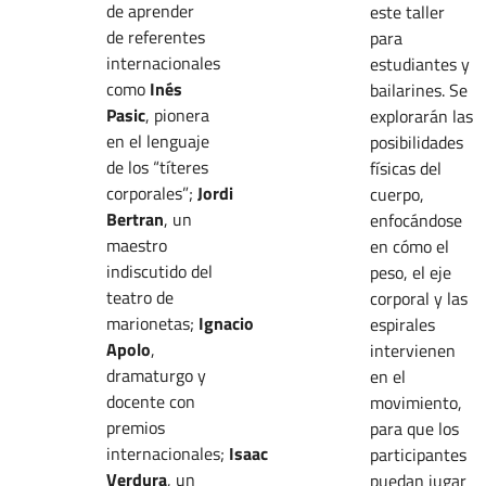
de aprender
este taller
de referentes
para
internacionales
estudiantes y
como
Inés
bailarines. Se
Pasic
, pionera
explorarán las
en el lenguaje
posibilidades
de los “títeres
físicas del
corporales”;
Jordi
cuerpo,
Bertran
, un
enfocándose
maestro
en cómo el
indiscutido del
peso, el eje
teatro de
corporal y las
marionetas;
Ignacio
espirales
Apolo
,
intervienen
dramaturgo y
en el
docente con
movimiento,
premios
para que los
internacionales;
Isaac
participantes
Verdura
, un
puedan jugar