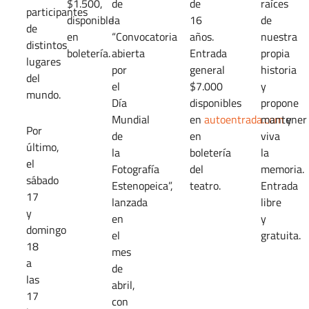
$1.500,
de
de
raíces
participantes
disponible
la
16
de
de
en
“Convocatoria
años.
nuestra
distintos
boletería.
abierta
Entrada
propia
lugares
por
general
historia
del
el
$7.000
y
mundo.
Día
disponibles
propone
Mundial
en
autoentrada.com
mantener
y
Por
de
en
viva
último,
la
boletería
la
el
Fotografía
del
memoria.
sábado
Estenopeica”,
teatro.
Entrada
17
lanzada
libre
y
en
y
domingo
el
gratuita.
18
mes
a
de
las
abril,
17
con