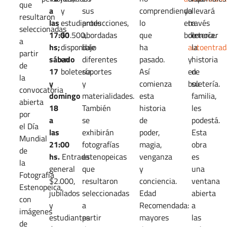
que
a
y
sus
comprendiendo
y
a
llevará
resultaron
las
estudiantes
producciones,
lo
en
través
a
seleccionadas
17:00
$1.500,
abordadas
que
boletería.
de
conocer
a
hs;
disponible
bajo
ha
autoentrad
la
partir
sábado
en
diferentes
pasado.
y
historia
de
17
boletería.
soportes
Así
en
de
la
y
y
comienza
boletería.
su
convocatoria
domingo
materialidades.
esta
familia,
abierta
18
También
historia
les
por
a
se
de
podestá.
el Día
las
exhibirán
poder,
Esta
Mundial
21:00
fotografías
magia,
obra
de
hs.
Entrada
estenopeicas
venganza
es
la
general
que
y
una
Fotografía
$2.000,
resultaron
conciencia.
ventana
Estenopeica,
jubilados
seleccionadas
Edad
abierta
con
y
a
Recomendada:
a
imágenes
estudiantes
partir
mayores
las
de