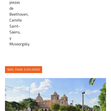
piezas
de
Beethoven,
Camille
Saint-
Säens,
y
Mussorgsky.
MÁS PARA EXPLORAR