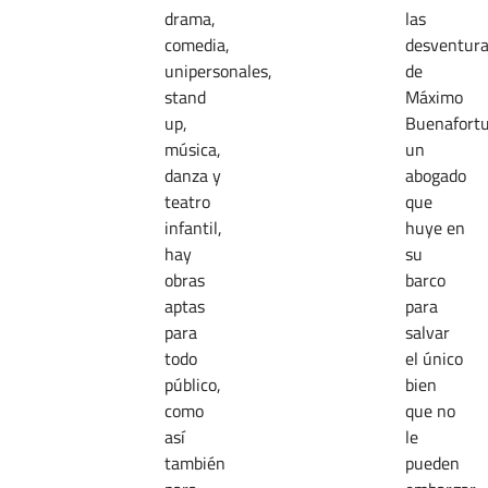
drama,
las
comedia,
desventur
unipersonales,
de
stand
Máximo
up,
Buenafortu
música,
un
danza y
abogado
teatro
que
infantil,
huye en
hay
su
obras
barco
aptas
para
para
salvar
todo
el único
público,
bien
como
que no
así
le
también
pueden