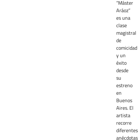
“Máster
Aráoz”
es una
clase
magistral
de
comicidad
y un
éxito
desde
su
estreno
en
Buenos
Aires. El
artista
recorre
diferentes
anécdotas