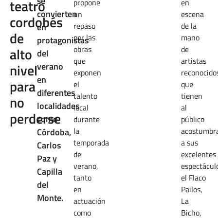
se
teatro
propone
en
convierten
un
escena
cordobés
repaso
de la
en
de
por las
mano
protagonistas
obras
de
alto
del
que
artistas
nivel
verano
exponen
reconocido
en
para
el
que
diferentes
talento
tienen
no
localidades
local
al
perderse
como
durante
público
la
acostumbr
Córdoba,
temporada
a sus
Carlos
de
excelentes
Paz y
verano,
espectáculo
Capilla
tanto
el Flaco
del
en
Pailos,
Monte.
actuación
La
como
Bicho,