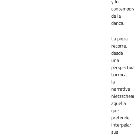
y lo
contempor
de la
danza.
La pieza
recorre,
desde
una
perspectiv
barroca,
la
narrativa
nietzschea
aquella
que
pretende
interpelar
sus