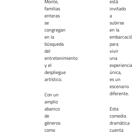
Monte,
está
familias
invitado
enteras
a
se
subirse
congregan
en la
en la
embarcaci
búsqueda
para
del
vivir
entretenimiento
una
y el
experienci
despliegue
única,
artístico.
es un
escenario
diferente.
Con un
amplio
abanico
Esta
de
comedia
géneros
dramática
como
cuenta