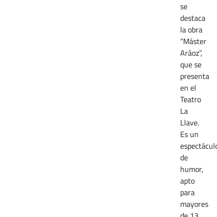
se
destaca
la obra
“Máster
Aráoz”,
que se
presenta
en el
Teatro
La
Llave.
Es un
espectácul
de
humor,
apto
para
mayores
de 13