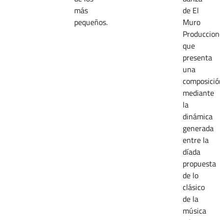
más
de El
pequeños.
Muro
Produccion
que
presenta
una
composició
mediante
la
dinámica
generada
entre la
díada
propuesta
de lo
clásico
de la
música