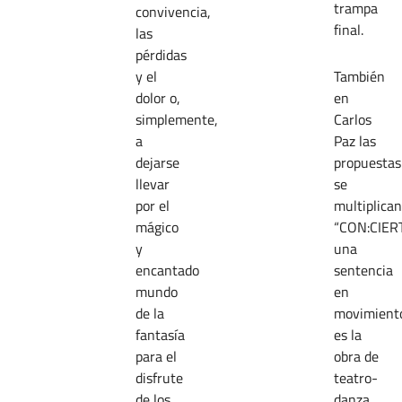
trampa
convivencia,
final.
las
pérdidas
y el
También
dolor o,
en
simplemente,
Carlos
a
Paz las
dejarse
propuestas
llevar
se
por el
multiplican
mágico
“CON:CIER
y
una
encantado
sentencia
mundo
en
de la
movimiento
fantasía
es la
para el
obra de
disfrute
teatro-
de los
danza