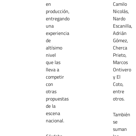
en
Camilo
producción,
Nicolás,
entregando
Nardo
una
Escanilla,
experiencia
Adrián
de
Gómez,
altísimo
Cherca
nivel
Prieto,
que las
Marcos
lleva a
Ontivero
competir
y El
con
Coto,
otras
entre
propuestas
otros.
de la
escena
También
nacional.
se
suman