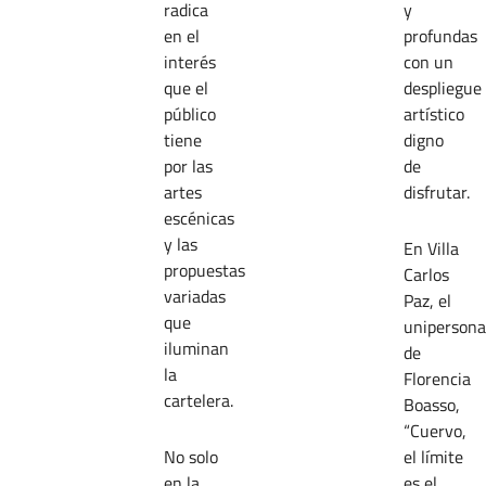
radica
y
en el
profundas
interés
con un
que el
despliegue
público
artístico
tiene
digno
por las
de
artes
disfrutar.
escénicas
y las
En Villa
propuestas
Carlos
variadas
Paz, el
que
unipersona
iluminan
de
la
Florencia
cartelera.
Boasso,
“Cuervo,
No solo
el límite
en la
es el