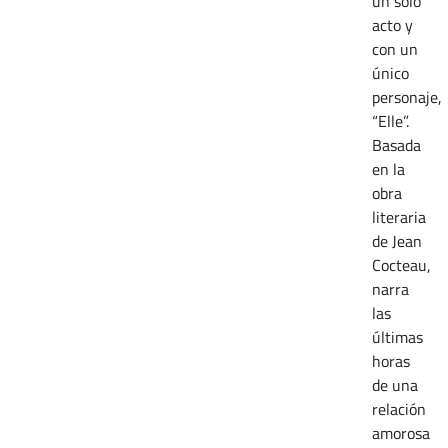
un solo
acto y
con un
único
personaje,
“Elle”.
Basada
en la
obra
literaria
de Jean
Cocteau,
narra
las
últimas
horas
de una
relación
amorosa