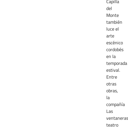
Capilla
del
Monte
también
luce el
arte
escénico
cordobés
en la
temporada
estival.
Entre
otras
obras,
la
compañía
Las
ventanera
teatro