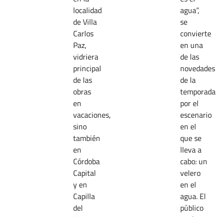
localidad
agua”,
de Villa
se
Carlos
convierte
Paz,
en una
vidriera
de las
principal
novedades
de las
de la
obras
temporada
en
por el
vacaciones,
escenario
sino
en el
también
que se
en
lleva a
Córdoba
cabo: un
Capital
velero
y en
en el
Capilla
agua. El
del
público