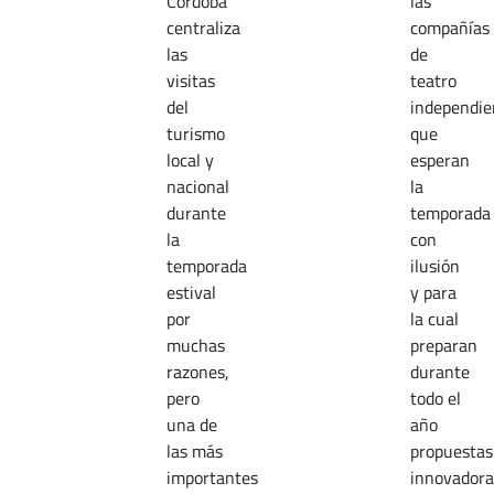
Córdoba
las
centraliza
compañías
las
de
visitas
teatro
del
independie
turismo
que
local y
esperan
nacional
la
durante
temporada
la
con
temporada
ilusión
estival
y para
por
la cual
muchas
preparan
razones,
durante
pero
todo el
una de
año
las más
propuestas
importantes
innovadora