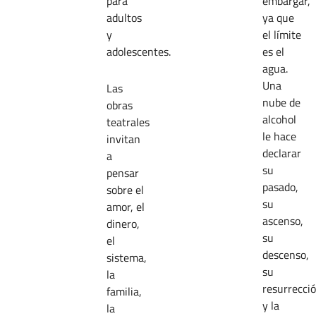
para
embargar,
adultos
ya que
y
el límite
adolescentes.
es el
agua.
Una
Las
nube de
obras
alcohol
teatrales
le hace
invitan
declarar
a
su
pensar
pasado,
sobre el
su
amor, el
ascenso,
dinero,
su
el
descenso,
sistema,
su
la
resurrecci
familia,
y la
la