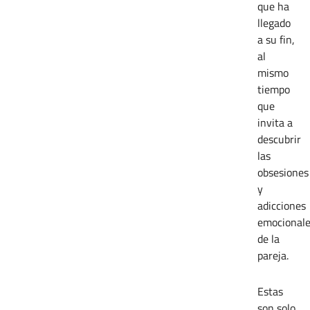
que ha
llegado
a su fin,
al
mismo
tiempo
que
invita a
descubrir
las
obsesiones
y
adicciones
emocional
de la
pareja.
Estas
son solo