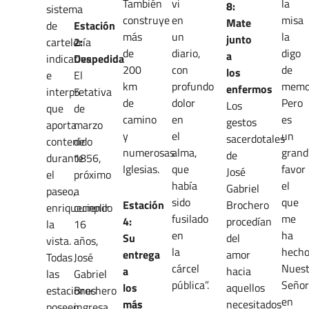
También
vi
la
8:
sistema
construye
en
misa
Mate
de
Estación
más
un
la
junto
cartelería
2:
de
diario,
digo
a
indicativa
Despedida
200
con
de
los
e
El
km
profundo
memor
enfermos
interpretativa
5
de
dolor
Pero
Los
que
de
camino
en
es
gestos
aporta
marzo
y
el
un
sacerdotales
contenido
de
numerosas
alma,
grand
de
durante
1856,
Iglesias.
que
favor
José
el
próximo
había
el
Gabriel
paseo,
a
sido
que
Estación
Brochero
enriqueciendo
cumplir
fusilado
me
4:
procedían
la
16
en
ha
Su
del
vista.
años,
la
hech
entrega
amor
Todas
José
cárcel
Nuest
a
hacia
las
Gabriel
pública”.
Señor
los
aquellos
estaciones
Brochero
en
más
necesitados
poseen
ingresa