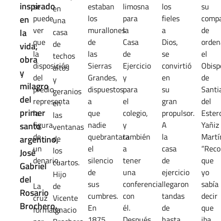
inspirado
se
estaban
limosna
los
su
en
puede
los
para
fieles
comp
en
una
ver
murallones
la
a
de
la
casa
que
de
Casa
Dios,
orden
de
vida,
la
las
de
se
el
techos
obra
disposición
Sierras
Ejercicio
convirtió
Obisp
altos
y
del
Grandes,
y
en
de
y
milagro
predio
dispuestos
para
su
Santi
geranios
del
representa
a
el
gran
del
en
primer
la
que
colegio,
propulsor.
Ester
las
figura
nadie
y
A
Yañiz
santo
ventanas
de
quebrantara
también
la
Martí
argentino,
de
un
el
a
casa
“Reco
los
José
denario.
silencio
tener
de
que
cuartos.
Gabriel
de
una
ejercicio
yo
Hijo
del
sus
conferencia
llegaron
sabía
La
de
Rosario
cumbres.
con
tandas
decir
cruz
Vicente
Brochero.
En
él.
de
que
formada
Ignacio
1875,
Después
hasta
iba