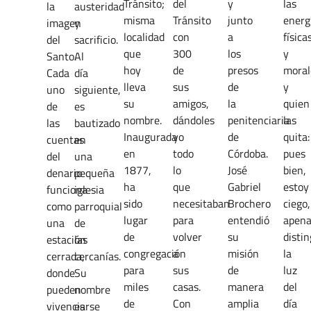
Tránsito;
del
y
las
la
austeridad
misma
Tránsito
junto
energ
imagen
y
localidad
con
a
física
del
sacrificio.
que
300
los
y
Santo.
Al
hoy
de
presos
moral
Cada
día
lleva
sus
de
y
uno
siguiente,
su
amigos,
la
quien
de
es
nombre.
dándoles
penitenciaria
las
las
bautizado
Inaugurada
yo
de
quita:
cuentas
en
en
todo
Córdoba.
pues
del
una
1877,
lo
José
bien,
denario
pequeña
ha
que
Gabriel
estoy
funciona
iglesia
sido
necesitaban
Brochero
ciego,
como
parroquial
lugar
para
entendió
apena
una
de
de
volver
su
disti
estación
las
congregación
a
misión
la
cerrada,
cercanías.
para
sus
de
luz
donde
Su
miles
casas.
manera
del
pueden
nombre
de
Con
amplia
día
vivenciarse
es