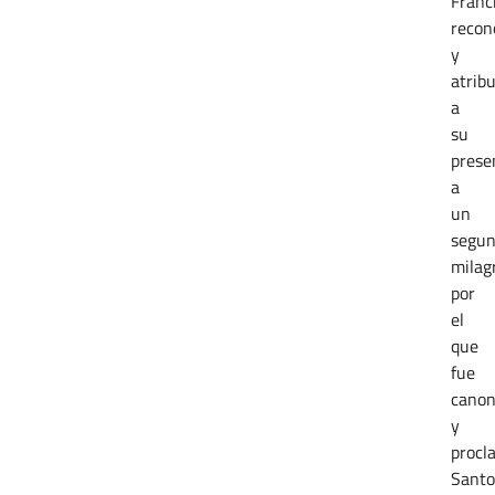
Franc
recon
y
atrib
a
su
prese
a
un
segu
milag
por
el
que
fue
canon
y
procl
Santo