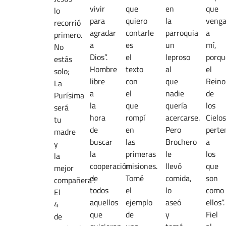
vivir
que
en
que
lo
para
quiero
la
veng
recorrió
agradar
contarle
parroquia
a
primero.
a
es
un
mí,
No
Dios”.
el
leproso
porqu
estás
Hombre
texto
al
el
solo;
libre
con
que
Reino
La
a
el
nadie
de
Purísima
la
que
quería
los
será
hora
rompí
acercarse.
Cielos
tu
de
en
Pero
perte
madre
buscar
las
Brochero
a
y
la
primeras
le
los
la
cooperación
misiones.
llevó
que
mejor
de
Tomé
comida,
son
compañera”.
todos
el
lo
como
El
aquellos
ejemplo
aseó
ellos”.
4
que
de
y
Fiel
de