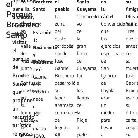
opciones
el
en
Brochero
el
Santo
en
su
para
Villa
Santo
pueblo
Guayama
la
Amig
Parque
Cura
La
“Conocedor
cárcel
Obis
disfrutar,
Brochero
Brochero;
zona
yo
Convencido
Yañiz
entre
en
del
de
que
Tres
Santo
Estación
ellas
el
oeste
la
los
mese
1:
visitar
Valle
cordobés
gran
ejercicios
antes
Nacimiento
el
de
donde
fama
espirituales
de
y
parque
Traslasierra,
José
de
de
su
Bautismo
de
junto
Gabriel
Guayama,
San
muert
José
Brochero
al
Brochero
fui
Ignacio
José
Gabriel
Santuario
desarrolló
a
de
Gabri
Santo
del
construido
su
los
Loyola
Broch
que
Rosario
en
labor
llanos
eran
escrib
nace
propone
su
abarcaba
de
un
su
el
un
homenaje.
centenares
la
medio
últim
16
recorrido
Desde
de
Rioja
para
carta,
de
turístico
las
leguas.
a
llevar
despi
marzo
religioso
alturas,
Allí
pedir
a
de
1840,