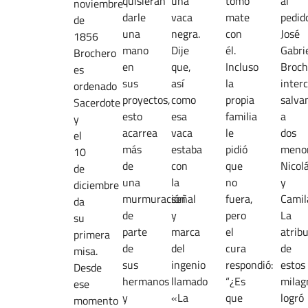
quisieran
una
tomó
al
noviembre
darle
vaca
mate
pedid
de
una
negra.
con
José
1856
mano
Dije
él.
Gabri
Brochero
en
que,
Incluso
Broch
es
sus
así
la
inter
ordenado
proyectos,
como
propia
salva
Sacerdote
esto
esa
familia
a
y
acarrea
vaca
le
dos
el
más
estaba
pidió
menor
10
de
con
que
Nicol
de
una
la
no
y
diciembre
murmuración
señal
fuera,
Camil
da
de
y
pero
La
su
parte
marca
el
atrib
primera
de
del
cura
de
misa.
sus
ingenio
respondió:
estos
Desde
hermanos
llamado
“¿Es
milag
ese
y
«La
que
logró
momento