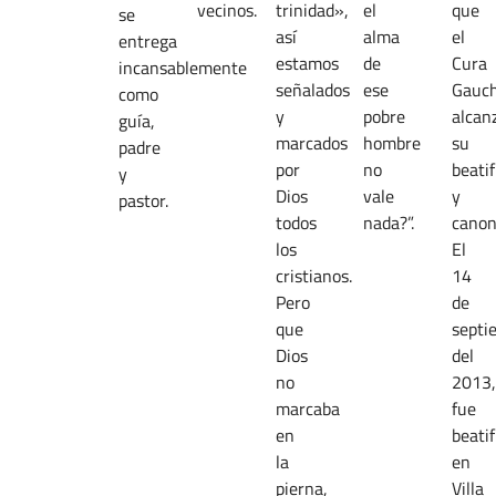
vecinos.
trinidad»,
el
que
se
así
alma
el
entrega
estamos
de
Cura
incansablemente
señalados
ese
Gauc
como
y
pobre
alcan
guía,
marcados
hombre
su
padre
por
no
beatif
y
Dios
vale
y
pastor.
todos
nada?”.
canon
los
El
cristianos.
14
Pero
de
que
septi
Dios
del
no
2013,
marcaba
fue
en
beati
la
en
pierna,
Villa