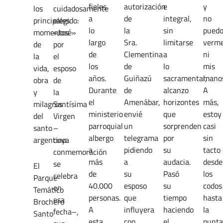
fieles
autorización
e
y
los
cuidadosamente
a
de
integral,
no
principales
elegido:
lo
la
sin
pued
momentos
«José»
largo
Sra.
limitarse
verm
de
por
de
Clementina
a
ni
la
el
los
de
lo
mis
vida,
esposo
años.
Guiñazú
sacramental,
manos
obra
de
Durante
de
alcanzo
A
y
la
el
Amenábar,
horizontes
más,
milagros
Santísima
ministerio
envié
que
estoy
del
Virgen
parroquial
un
sorprenden
casi
santo
–
albergo
telegrama
por
sin
argentino.
cuya
a
pidiendo
su
tacto
conmemoración
más
a
audacia.
desde
se
El
de
su
Pasó
los
celebra
Parque
40.000
esposo
su
codos
en
Temático
personas.
que
tiempo
hasta
esa
Brochero
A
influyera
haciendo
la
fecha–,
Santo
esta
con
el
punta