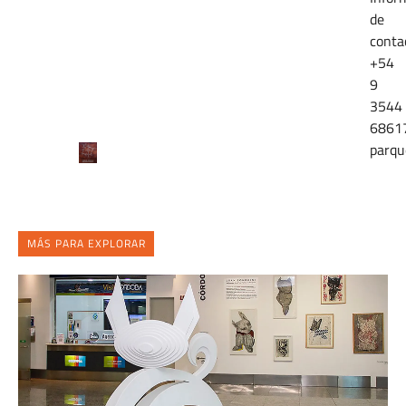
de
conta
+54
9
3544
6861
parqu
MÁS PARA EXPLORAR