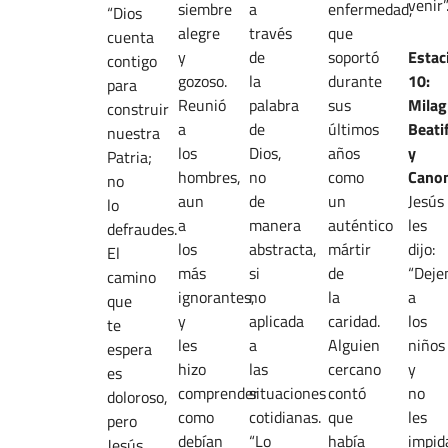
venir”
siembre
a
enfermedad,
“Dios
alegre
través
que
cuenta
y
de
soportó
Estac
contigo
gozoso.
la
durante
10:
para
Reunió
palabra
sus
Milag
construir
a
de
últimos
Beati
nuestra
los
Dios,
años
y
Patria;
hombres,
no
como
Canon
no
aun
de
un
Jesús
lo
a
manera
auténtico
les
defraudes.
los
abstracta,
mártir
dijo:
El
más
si
de
“Deje
camino
ignorantes,
no
la
a
que
y
aplicada
caridad.
los
te
les
a
Alguien
niños
espera
hizo
las
cercano
y
es
comprender
situaciones
contó
no
doloroso,
como
cotidianas.
que
les
pero
debían
“Lo
había
impid
Jesús