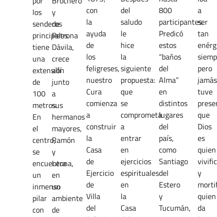
por
Brochero
con
del
800
a
los
y
la
saludo
participantes.
ser
senderos
de
ayuda
le
Predicó
tan
principales
Petrona
de
hice
estos
enérg
tiene
Dávila,
los
la
“baños
siemp
una
crece
feligreses,
siguiente
del
pero
extensión
allí
nuestro
propuesta:
Alma”
jamás
de
junto
Cura
que
en
tuve
100
a
comienza
se
distintos
prese
metros.
sus
a
comprometa
lugares
que
En
hermanos
construir
a
del
Dios
el
mayores,
la
entrar
país,
es
centro,
Ramón
Casa
en
como
quien
se
y
de
ejercicios
Santiago
vivifi
encuentra
Leona,
Ejercicio
espirituales
del
y
un
en
de
en
Estero
mortif
inmenso
un
Villa
la
y
quien
pilar
ambiente
del
Casa
Tucumán,
da
con
de