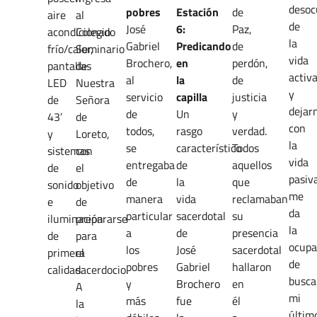
deso
pobres
Estación
de
aire
al
de
José
6:
Paz,
acondicionado
Colegio
la
Gabriel
Predicando
de
frío/calor,
Seminario
vida
Brochero,
en
perdón,
pantallas
de
activ
al
la
de
LED
Nuestra
y
servicio
capilla
justicia
de
Señora
dejar
de
Un
y
43’
de
con
todos,
rasgo
verdad.
y
Loreto,
la
se
característico
Todos
sistemas
con
vida
entregaba
de
aquellos
de
el
pasiv
de
la
que
sonido
objetivo
me
manera
vida
reclamaban
e
de
da
particular
sacerdotal
su
iluminación
prepararse
la
a
de
presencia
de
para
ocupa
los
José
sacerdotal
primera
el
de
pobres
Gabriel
hallaron
calidad.
sacerdocio.
busca
y
Brochero
en
A
mi
más
fue
él
la
últim