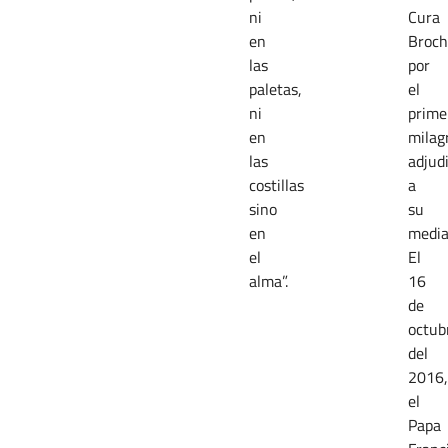
ni
Cura
en
Broch
las
por
paletas,
el
ni
prime
en
milag
las
adjud
costillas
a
sino
su
en
media
el
El
alma”.
16
de
octub
del
2016,
el
Papa