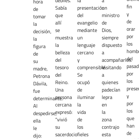
débiles.
la
a
hora
fin
Sabía
presentación
un
de
y
que
del
ministro
tomar
de
allí
evangelio
de
la
orar
se
mediante
Dios,
decisión,
por
muestra
un
siempre
la
los
la
lenguaje
dispuesto
figura
homb
belleza
cercano
a
de
del
del
y
acompañarlos.
su
pasad
tesoro
comprensible.
Visitando
madre,
por
del
Se
a
Petrona
los
Reino.
ocupó
quienes
Dávila,
prese
Una
de
padecían
fue
y
persona
iluminar
lepra
determinante.
por
cercana
la
en
Al
los
expresó:
vida
la
despedirse,
que
“vivió
de
zona
ella
han
su
los
contrajo
le
de
sacerdocio
fieles
esta
dijo: