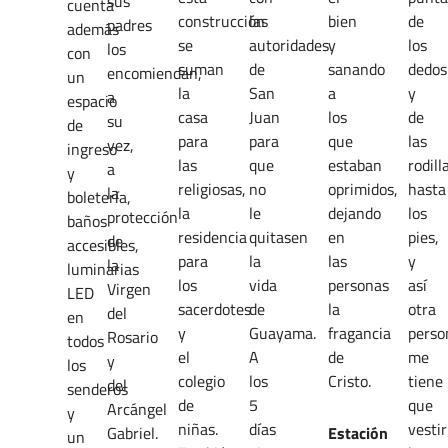
sus
cuenta
construcción
las
bien
de
padres
además
se
autoridades
y
los
los
con
suman
de
sanando
dedos
encomiendan,
un
la
San
a
y
a
espacio
casa
Juan
los
de
su
de
para
para
que
las
vez,
ingreso
las
que
estaban
rodill
a
y
religiosas,
no
oprimidos,
hasta
la
boletería,
la
le
dejando
los
protección
baños
residencia
quitasen
en
pies,
de
accesibles,
para
la
las
y
la
luminarias
los
vida
personas
así
Virgen
LED
sacerdotes
de
la
otra
del
en
y
Guayama.
fragancia
perso
Rosario
todos
el
A
de
me
y
los
colegio
los
Cristo.
tiene
del
senderos
de
5
que
Arcángel
y
niñas.
días
vestir
Gabriel.
Estación
un